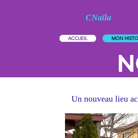
CNaïla
ACCUEIL
MON HISTO
N
Un nouveau lieu acc