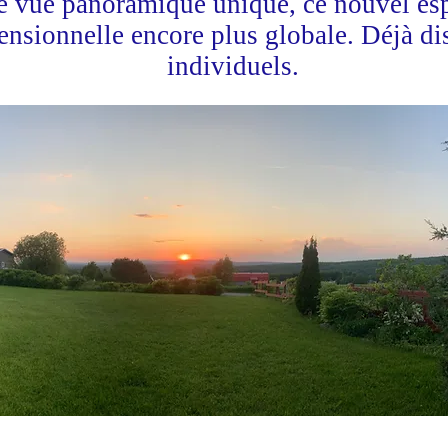
ne vue panoramique unique, ce nouvel es
nsionnelle encore plus globale. Déjà di
individuels.
Détails sur nos SOINS