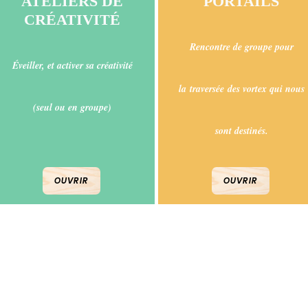
ATELIERS DE
PORTAILS
CRÉATIVITÉ
Rencontre de groupe pour
Éveiller, et activer sa créativité
la
traversée
des vortex qui nous
(seul ou en groupe)
sont destinés.
OUVRIR
OUVRIR